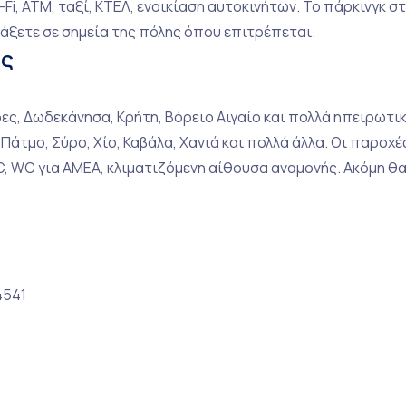
Fi, ATM, ταξί, ΚΤΕΛ, ενοικίαση αυτοκινήτων. Το πάρκινγκ στο
άξετε σε σημεία της πόλης όπου επιτρέπεται.
άς
ς, Δωδεκάνησα, Κρήτη, Βόρειο Αιγαίο και πολλά ηπειρωτικά
, Πάτμο, Σύρο, Χίο, Καβάλα, Χανιά και πολλά άλλα. Οι παροχ
WC, WC για ΑΜΕΑ, κλιματιζόμενη αίθουσα αναμονής. Ακόμη θ
4541