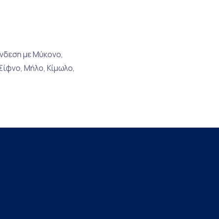
ύνδεση με Μύκονο,
Σίφνο, Μήλο, Κίμωλο,