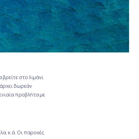
 βρείτε στο λιμάνι
πάρχει δωρεάν
 ενιαία προβλήτα με
λα, κ.ά. Οι παροχές