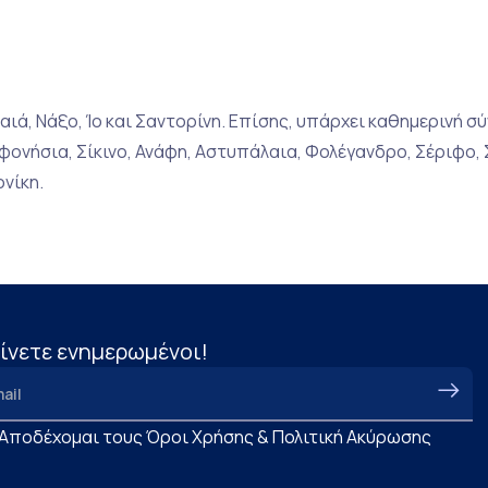
ιά, Νάξο, Ίο και Σαντορίνη. Επίσης, υπάρχει καθημερινή σ
υφονήσια, Σίκινο, Ανάφη, Αστυπάλαια, Φολέγανδρο, Σέριφο, 
νίκη.
ίνετε ενημερωμένοι!
Αποδέχομαι τους Όροι Χρήσης & Πολιτική Ακύρωσης