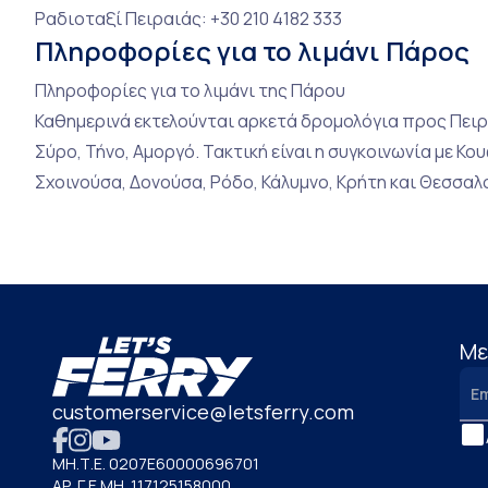
Ραδιοταξί Πειραιάς: +30 210 4182 333
Πληροφορίες για το λιμάνι Πάρος
Πληροφορίες για το λιμάνι της Πάρου
Καθημερινά εκτελούνται αρκετά δρομολόγια προς Πειρα
Σύρο, Τήνο, Αμοργό. Τακτική είναι η συγκοινωνία με Κο
Σχοινούσα, Δονούσα, Ρόδο, Κάλυμνο, Κρήτη και Θεσσαλο
Mε
customerservice@letsferry.com
ΜΗ.Τ.Ε. 0207Ε60000696701
ΑΡ. Γ.Ε.ΜΗ. 117125158000