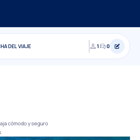
1
0
 Viaja cómodo y seguro
s.